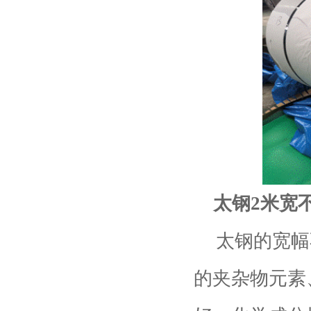
太钢
2
米宽
太钢的宽幅
的夹杂物元素