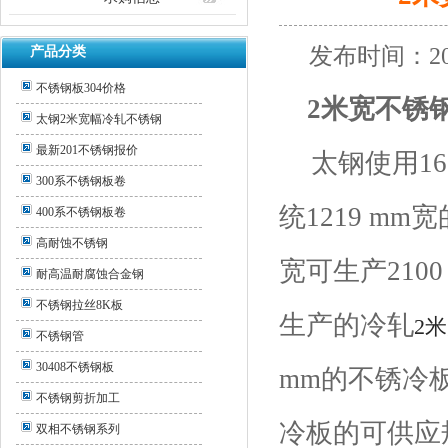
发布时间：20
产品分类
不锈钢板304价格
2
米宽不锈
太钢2米宽幅冷轧不锈钢
最新201不锈钢报价
太钢使用
16
300系不锈钢板卷
统
1219 mm
宽
400系不锈钢板卷
高耐蚀不锈钢
宽可生产
2100
耐高温耐腐蚀合金钢
不锈钢拉丝8K板
生产的冷轧
2
米
不锈钢管
30408不锈钢板
mm
的不锈冷
不锈钢剪折加工
冷板的可供应
双相不锈钢系列