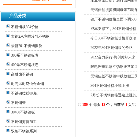
· 东北塘派出所开展打击网络
· 无锡佳创祝贺祖国母亲73周
产品分类
· 钢厂不锈钢价格全面下调500-
不锈钢板304价格
· 成本支撑下，304不锈钢价
太钢2米宽幅冷轧不锈钢
· 今日304不锈钢板价格开盘涨1
最新201不锈钢报价
· 2022年304不锈钢板的价格
300系不锈钢板卷
· 2022奋力前行 共创美好未来
400系不锈钢板卷
· 限电严重影响不锈钢正常加
高耐蚀不锈钢
· 无锡佳创不锈钢中秋放假三
耐高温耐腐蚀合金钢
· 304不锈钢价格小幅上涨
不锈钢拉丝8K板
· 7月份不锈钢价格迅速上涨
不锈钢管
共
180
个 每页
12
个，当前第
1
页/
30408不锈钢板
不锈钢剪折加工
双相不锈钢系列